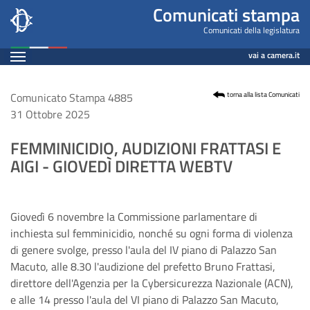
Comunicato
Salta
Comunicati stampa
al
Leg19
Comunicati della legislatura
contenuto
Espandi
n.
vai a camera.it
principale
Contenuto
4885
Comunicato Stampa 4885
torna alla lista Comunicati
31 Ottobre 2025
FEMMINICIDIO, AUDIZIONI FRATTASI E
AIGI - GIOVEDÌ DIRETTA WEBTV
Giovedì 6 novembre la Commissione parlamentare di
inchiesta sul femminicidio, nonché su ogni forma di violenza
di genere svolge, presso l'aula del IV piano di Palazzo San
Macuto, alle 8.30 l'audizione del prefetto Bruno Frattasi,
direttore dell'Agenzia per la Cybersicurezza Nazionale (ACN),
e alle 14
presso l'aula del VI piano di Palazzo San Macuto,