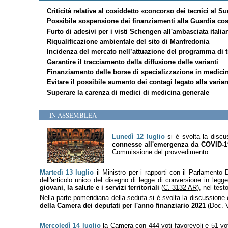
Criticità relative al cosiddetto «concorso dei tecnici al S
Possibile sospensione dei finanziamenti alla Guardia cost
Furto di adesivi per i visti Schengen all'ambasciata italia
Riqualificazione ambientale del sito di Manfredonia
Incidenza del mercato nell’attuazione del programma di 
Garantire il tracciamento della diffusione delle varianti
Finanziamento delle borse di specializzazione in medici
Evitare il possibile aumento dei contagi legato alla varian
Superare la carenza di medici di medicina generale
IN ASSEMBLEA
Lunedì 12 luglio
si è svolta la discu
connesse all'emergenza da COVID-19, p
Commissione del provvedimento.
Martedì 13 luglio
il Ministro per i rapporti con il Parlament
dell'articolo unico del disegno di legge di conversione in le
giovani, la salute e i servizi territoriali
(
C. 3132 AR
), nel tes
Nella parte pomeridiana della seduta si è svolta la discussion
della Camera dei deputati per l'anno finanziario 2021
(Doc. VI
Mercoledì 14 luglio
la Camera con 444 voti favorevoli e 51 vot