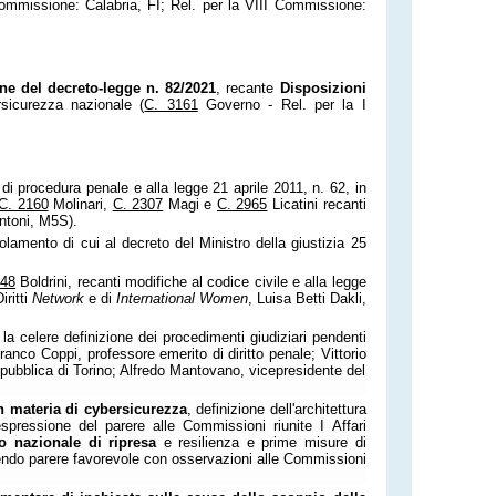
ommissione: Calabria, FI; Rel. per la VIII Commissione:
ne del decreto-legge n. 82/2021
, recante
Disposizioni
rsicurezza nazionale (
C. 3161
Governo - Rel. per la I
i procedura penale e alla legge 21 aprile 2011, n. 62, in
C. 2160
Molinari,
C. 2307
Magi e
C. 2965
Licatini recanti
antoni, M5S).
amento di cui al decreto del Ministro della giustizia 25
148
Boldrini, recanti modifiche al codice civile e alla legge
iritti
Network
e di
International Women
, Luisa Betti Dakli,
la celere definizione dei procedimenti giudiziari pendenti
anco Coppi, professore emerito di diritto penale; Vittorio
epubblica di Torino; Alfredo Mantovano, vicepresidente del
n materia di cybersicurezza
, definizione dell'architettura
pressione del parere alle Commissioni riunite I Affari
 nazionale di ripresa
e resilienza e prime misure di
ndo parere favorevole con osservazioni alle Commissioni