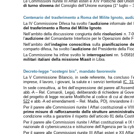
Le Commissioni riunite III Affari esteri e XIV Politiche dell’Unio
di turno slovena
del Consiglio dell’Unione europea (1° luglio –
Centenario del trasferimento a Roma del Milite Ignoto, aud
La IV Commissione Difesa ha svolto l’
audizione
informale del 
del trasferimento a Roma del Milite Ignoto
.
Nell’ambito della discussione congiunta delle
risoluzioni
n. 7-0
l’
audizione
del Comandante Interforze per le Operazioni delle F
Nell’ambito dell’
indagine conoscitiva
sulla
pianificazione de
comparto difesa, ha svolto l’
audizione
del Presidente della Fio
La Commissione ha infine svolto le
interrogazioni
nn. 5-05816 
militari italiani della missione Miasit
in Libia.
Decreto-legge “sostegni bis”, mandato favorevole
La V Commissione Bilancio, in sede referente, ha concluso l
imprese, il lavoro, i giovani, la salute e i servizi territoriali (
C. 31
In sede consultiva, ai fini dell’espressione del parere all’Assem
abb.-A – Rel. Comaroli, Lega), deliberando di richiedere al Gove
del progetto di legge recante Modifiche al codice di cui al decret
522
e abb.-A ed emendamenti – Rel. Madia, PD), rinviandone il s
Per il parere alle Commissioni riunite I Affari costituzionali e
prime misure di rafforzamento delle strutture amministrati
condizione volta a garantire il rispetto dell’articolo 81 della Cost
Per il parere alle Commissioni riunite I Affari costituzionali e 
nazionale di cybersicurezza e istituzione dell’Agenzia per la cy
Per il parere alle Commissioni riunite III Affari esteri e XII Af