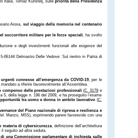
n Italia, Tomaž Kunstelj, sulle
priorità della Presidenza
osario Aiosa,
sul viaggio della memoria nel centenario
el
soccorritore militare per le forze speciali
, ha svolto
duzione e degli investimenti funzionali alle esigenze del
 5-06144 Delmastro Delle Vedove: Sul rientro in Patria di
 urgenti connesse all'emergenza da COVID-19
, per le
 mandato a riferire favorevolmente all’Assemblea.
 compenso delle prestazioni professionali
(
C. 3179
e
ma 5, della legge n. 196 del 2009, e ha proseguito l’esame
 opportunità tra uomo e donna in ambito lavorativo
(
C.
vernance
del Piano nazionale di ripresa e resilienza e
l. Manzo, M5S), esprimendo parere favorevole con una
n materia di cybersicurezza
, definizione dell’architettura
l seguito ad altra seduta.
e di una Commissione parlamentare di inchiesta sulle