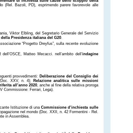
mentare di inchiesta sulle cause dello scoppio della
do (Rel. Bazoli, PD), esprimendo parere favorevole alle
nia, Viktor Elbling, del Segretario Generale del Servizio
à della Presidenza italiana del G20
.
’associazione “Progetto Dreyfus”, sulla recente evoluzione
R dell’OSCE, Matteo Mecacci. nell’ambito dell’
indagine
seguenti provvedimenti:
Deliberazione del Consiglio dei
 (Doc. XXV, n. 4);
Relazione analitica sulle missioni
riferita all’anno 2020
, anche al fine della relativa proroga
a IV Commissione: Ferrari, Lega).
cante Istituzione di una
Commissione d’inchiesta sulle
 propagazione nel mondo (Doc. XXII, n. 42 Formentini - Rel.
ente in Assemblea.