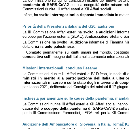
La Commissione ha quindi concluso l’esame del nuovo testo D
pandemia di SARS-CoV-2
e sulla congruità delle misure ado
Commissioni riunite III Affari esteri e XII Affari sociali.
Infine, ha svolto
interrogazioni a risposta immediata
in materi
Priorità della Presidenza italiana del G20, audizioni
La III Commissione Affari esteri ha svolto le
audizioni
informa
europeo per l’azione esterna (SEAE), Ambasciatore Stefano Sann
La Commissione ha svolto l’
audizione
informale di Fiamma Nire
della
crisi israelo-palestinese
.
Il Comitato permanente sui diritti umani nel mondo, costituit
conoscitiva
sull’impegno dell’Italia nella comunità internaziona
Missioni internazionali, concluso l’esame
Le Commissioni riunite
III Affari esteri e IV Difesa, in sede 
ministri in merito alla partecipazione dell’Italia a ulteri
internazionali in corso e sullo stato degli interventi di coo
per l’anno 2021, deliberata dal Consiglio dei ministri il 17 giugn
Inchiesta parlamentare sulle cause della pandemia, mandat
Le Commissioni riunite III Affari esteri e XII Affari sociali han
cause dello scoppio della pandemia di SARS-CoV-2
e sulla 
per la III Commissione: Formentini, LEGA; rel. per la XII Commi
Audizione dell’Ambasciatore di Slovenia in Italia, Tomaž Ku