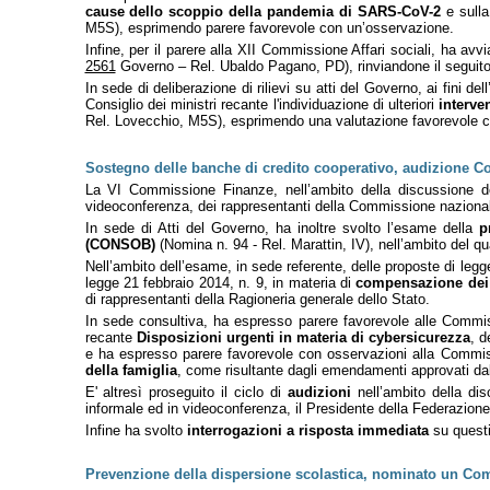
cause dello scoppio della pandemia di SARS-CoV-2
e sulla
M5S), esprimendo parere favorevole con un’osservazione.
Infine, per il parere alla XII Commissione Affari sociali, ha av
2561
Governo – Rel. Ubaldo Pagano, PD), rinviandone il seguito
In sede di deliberazione di rilievi su atti del Governo, ai fini 
Consiglio dei ministri recante l'individuazione di ulteriori
interven
Rel. Lovecchio, M5S), esprimendo una valutazione favorevole co
Sostegno delle banche di credito cooperativo, audizione C
La VI Commissione Finanze, nell’ambito della discussione 
videoconferenza, dei rappresentanti della Commissione naziona
In sede di Atti del Governo, ha inoltre svolto l’esame della
p
(CONSOB)
(Nomina n. 94 - Rel. Marattin, IV), nell’ambito del qua
Nell’ambito dell’esame, in sede referente, delle proposte di leg
legge 21 febbraio 2014, n. 9, in materia di
compensazione dei c
di rappresentanti della Ragioneria generale dello Stato.
In sede consultiva, ha espresso parere favorevole alle Commissi
recante
Disposizioni urgenti in materia di cybersicurezza
, d
e ha espresso parere favorevole con osservazioni alla Commiss
della famiglia
, come risultante dagli emendamenti approvati da
E'
altresì proseguito il ciclo di
audizioni
nell’ambito della di
informale ed in videoconferenza, il Presidente della Federazione 
Infine ha svolto
interrogazioni a risposta immediata
su questi
Prevenzione della dispersione scolastica, nominato un Comi