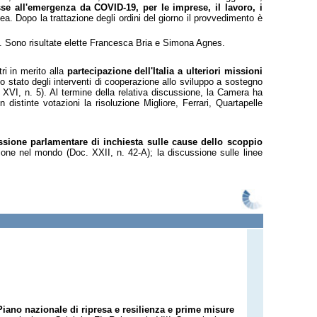
se all'emergenza da COVID-19, per le imprese, il lavoro, i
ea. Dopo la trattazione degli ordini del giorno il provvedimento è
pa. Sono risultate elette Francesca Bria e Simona Agnes.
ri in merito alla
partecipazione dell'Italia a ulteriori missioni
lo stato degli interventi di cooperazione allo sviluppo a sostegno
. XVI, n. 5). Al termine della relativa discussione, la Camera ha
n distinte votazioni
la risoluzione Migliore, Ferrari, Quartapelle
sione parlamentare di inchiesta sulle cause dello scoppio
azione nel mondo (Doc. XXII, n. 42-A);
la d
iscussione sulle linee
iano nazionale di ripresa e resilienza e prime misure