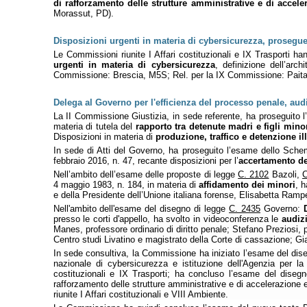
di rafforzamento delle strutture amministrative e di accel
Morassut, PD).
Disposizioni urgenti in materia di cybersicurezza, prosegu
Le Commissioni riunite I Affari costituzionali e IX Trasporti h
urgenti in materia di cybersicurezza
, definizione dell’arc
Commissione: Brescia, M5S; Rel. per la IX Commissione: Paita,
Delega al Governo per l'efficienza del processo penale, aud
La II Commissione Giustizia, in sede referente, ha proseguito l
materia di tutela del
rapporto tra detenute madri e figli mino
Disposizioni in materia di
produzione, traffico e detenzione ill
In sede di Atti del Governo, ha proseguito l’esame dello Schem
febbraio 2016, n. 47, recante disposizioni per l’
accertamento del
Nell’ambito dell’esame delle proposte di legge
C. 2102
Bazoli,
C
4 maggio 1983, n. 184, in materia di
affidamento dei minori
, h
e della Presidente dell’Unione italiana forense, Elisabetta Rampel
Nell'ambito dell'esame del disegno di legge
C. 2435
Governo:
presso le corti d'appello, ha svolto in videoconferenza le
audiz
Manes, professore ordinario di diritto penale; Stefano Preziosi,
Centro studi Livatino e magistrato della Corte di cassazione; 
In sede consultiva, la Commissione ha iniziato l’esame del dis
nazionale di cybersicurezza e istituzione dell'Agenzia per la
costituzionali e IX Trasporti; ha concluso l’esame del dise
rafforzamento delle strutture amministrative e di accelerazione 
riunite I Affari costituzionali e VIII Ambiente.