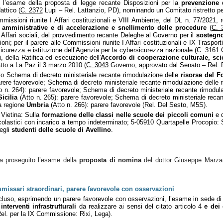
 l’esame della proposta di legge recante Disposizioni per la
prevenzione d
attico (
C. 2372
Lupi – Rel. Lattanzio, PD), nominando un Comitato ristretto pe
missioni riunite I Affari costituzionali e VIII Ambiente, del DL n. 77/2021,
e amministrative e di accelerazione e snellimento delle procedure
(
C. 
 Affari sociali, del provvedimento recante Deleghe al Governo per il
sostegn
; per il parere alle Commissioni riunite I Affari costituzionali e IX Trasport
rsicurezza e istituzione dell’Agenzia per la cybersicurezza nazionale (
C. 3161
G
i, della Ratifica ed esecuzione dell'
Accordo di cooperazione culturale, scie
atto a La Paz il 3 marzo 2010 (
C. 3043
Governo, approvato dal Senato – Rel. F
lo Schema di decreto ministeriale recante rimodulazione delle
risorse del F
rere favorevole; Schema di decreto ministeriale recante rimodulazione delle ri
o n. 264): parere favorevole; Schema di decreto ministeriale recante rimodulaz
Sicilia
(Atto n. 265): parere favorevole; Schema di decreto ministeriale recant
la regione
Umbria
(Atto n. 266): parere favorevole (Rel. Del Sesto, M5S).
 Vietina: Sulla
formazione delle classi nelle scuole dei piccoli comuni
e d
 scolastici con incarico a tempo indeterminato; 5-05910 Quartapelle Procopio:
egli
studenti delle scuole di Avellino
.
a proseguito l’esame della
proposta di nomina
del dottor Giuseppe Marz
commissari straordinari, parere favorevole con osservazioni
cluso, esprimendo un parere favorevole con osservazioni, l’esame in sede di
interventi infrastrutturali
da realizzare ai sensi del citato articolo 4
e dei
el. per la IX Commissione: Rixi, Lega).