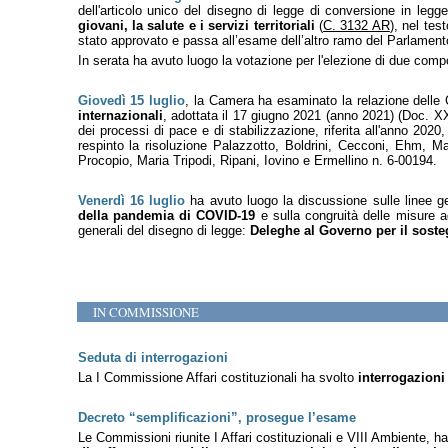
dell'articolo unico del disegno di legge di conversione in le
giovani, la salute e i servizi territoriali
(
C. 3132 AR
), nel tes
stato approvato e passa all’esame dell’altro ramo del Parlament
In serata ha avuto luogo la votazione per l'elezione di due comp
Giovedì 15 luglio
, la Camera ha esaminato la relazione delle C
internazionali
, adottata il 17 giugno 2021 (anno 2021) (Doc. XXV
dei processi di pace e di stabilizzazione, riferita all'anno 202
respinto la risoluzione Palazzotto, Boldrini, Cecconi, Ehm, Ma
Procopio, Maria Tripodi, Ripani, Iovino e Ermellino n. 6-00194.
Venerdì 16 luglio
ha avuto luogo la discussione sulle linee ge
della pandemia di COVID-19
e sulla congruità delle misure a
generali del disegno di legge:
Deleghe al Governo per il sosteg
IN COMMISSIONE
Seduta di interrogazioni
La I Commissione Affari costituzionali ha svolto
interrogazioni
Decreto “semplificazioni”, prosegue l’esame
Le Commissioni riunite I Affari costituzionali e VIII Ambiente, 