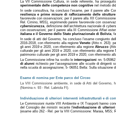
La VII Commissione Cultura, in sede referente, ha proseguito
sperimentale delle competenze non cognitive
nel metodo did
In sede consultiva, ha concluso l’esame, per il parere alle Com
resilienza e prime misure di rafforzamento delle struttur
favorevole con osservazioni; per il parere alla XII Commissione
Rel. Cimino, M5S), esprimendo parere favorevole con osservazioni
cybersicurezza
, definizione dell’architettura nazionale di cybe
con osservazioni; per il parere alla III Commissione Affari ester
italiana e il Governo dello Stato plurinazionale di Bolivia
, f
In sede di atti del Governo, ha concluso l’esame congiunto del
2016-2018, con riferimento alla regione
Veneto
(Atto n. 263): pa
gli anni 2019 e 2020, con riferimento alla regione
Abruzzo
(Att
culturale per gli anni 2019 e 2020, con riferimento alla regione
patrimonio culturale per gli anni 2019 e 2020, con riferimento al
La Commissione infine ha svolto le
interrogazioni
nn. 5-05962
di alunni
richiesto per l’assegnazione alle scuole di dirigenti
nella scuola di assegnazione; 5- 06051 Bella: Sulla situazione d
Esame di nomina per Ente parco del Circeo
La VIII Commissione ambiente, in sede di Atti del Governo, h
(Nomina n. 93 - Rel. Labriola FI).
Individuazione di ulteriori interventi infrastrutturali e di 
Le Commissioni riunite VIII Ambiente e IX Trasporti hanno con
del Consiglio dei ministri recante l'
individuazione di ulteriori 
(esame atto 262 - Rel. per la VIII Commissione: Maraia, M5S; R