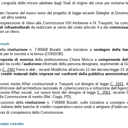
 congruità delle misure adottate dagli Stati di origine del virus per evitarne
viato l’esame del nuovo testo del progetto di legge recante Deleghe al Govern
 ad altra seduta.
dell’espressione di rilievi alle Commissioni VIII Ambiente e IX Trasporti, ha 
ti infrastrutturali
da realizzare ai sensi del citato articolo 4 e dei
commissar
n un rilevo.
onsob
della
risoluzione
n. 7-00668 Buratti: sulle iniziative a
sostegno delle ba
le per le società e la borsa (CONSOB).
roposta di nomina
della professoressa Chiara Mosca a
componente dell
le ha svolto l’
audizione
informale della persona designata, esprimendo al G
ge
C. 2361
Ferro e abb., recanti Modifiche all'articolo 12 del decreto-legge 23 
rediti maturati dalle imprese nei confronti della pubblica amministraz
oni riunite Affari costituzionali e Trasporti sul disegno di legge
C. 3161
, 
efinizione dell’architettura nazionale di cybersicurezza e istituzione dell’Agen
ione Affari sociali, sul nuovo testo del disegno di legge
C. 2561
, recante 
lla Commissione di merito (Rel. Ciagà, PD).
scussione della
risoluzione
n. 7-00668 Buratti, sulle iniziative a sostegno 
italiana delle banche di credito cooperativo-casse rurali e artigiane (Federca
oni di
competenza della Commissione.
tato ristretto