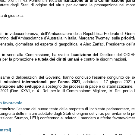
oc. XXII, n. 42 Formentini recante
Istituzione di una Commissione parla
ttate dagli Stati di origine del virus per evitarne la propagazione nel mon
a di giustizia.
li, in videoconferenza, dell’Ambasciatore della Repubblica Federale di Germa
ino, dell’Ambasciatrice d’Australia in Italia, Margaret Twomey, sulle
priorit
nstein, giornalista ed esperta di geopolitica, e Alex Zarfati, Presidente dell
o in seno alla Commissione, ha svolto l’
audizione
del Direttore dell’ODIH
le per la promozione e
tutela dei diritti umani
e contro le discriminazioni.
di esame di deliberazioni del Governo, hanno concluso l’esame congiunto dei 
ori missioni internazionali per l’anno 2021
, adottata il 17 giugno 2021
perazione allo sviluppo
a sostegno dei processi di pace e di stabilizzazione,
o 2021 (Doc. XXVI, n. 4 - Rel. per la III Commissione: Migliore, IV; Rel. per l
o favorevole
no concluso l’esame del nuovo testo della proposta di inchiesta parlamentare, re
congruità delle misure adottate dagli Stati di origine del virus per evitarne la
ssione: Stumpo, LEU) conferendo ai relatori il mandato a riferire favorevolm
nstelj