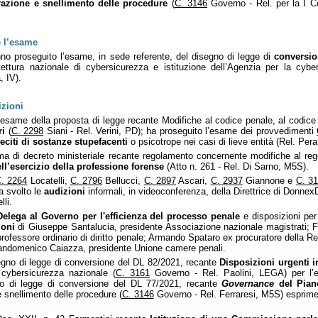
erazione e snellimento delle procedure
(
C. 3146
Governo - Rel. per la I C
e l’esame
anno proseguito l’esame, in sede referente, del disegno di legge di
conversio
hitettura nazionale di cybersicurezza e istituzione dell’Agenzia per la cybe
 IV).
izioni
’esame della proposta di legge recante Modifiche al codice penale, al codice d
ri
(
C. 2298
Siani - Rel. Verini, PD); ha proseguito l’esame dei provvedimenti
eciti di sostanze stupefacenti
o psicotrope nei casi di lieve entità (Rel. Per
a di decreto ministeriale recante regolamento concernente modifiche al regol
l’esercizio della professione forense
(Atto n. 261 - Rel. Di Sarno, M5S).
. 2264
Locatelli,
C. 2796
Bellucci,
C. 2897
Ascari,
C. 2937
Giannone e
C. 3
a svolto le
audizioni
informali, in videoconferenza, della Direttrice di DonnexD
li.
Delega al Governo per l'efficienza del processo penale
e disposizioni per 
ioni
di Giuseppe Santalucia, presidente Associazione nazionale magistrati; Fr
 professore ordinario di diritto penale; Armando Spataro ex procuratore della R
Giandomenico Caiazza, presidente Unione camere penali.
egno di legge di conversione del DL 82/2021, recante
Disposizioni urgenti i
 cybersicurezza nazionale (
C. 3161
Governo - Rel. Paolini, LEGA) per l’es
gno di legge di conversione del DL 77/2021, recante
Governance
del Piano
e snellimento delle procedure (
C. 3146
Governo - Rel. Ferraresi, M5S) esprime