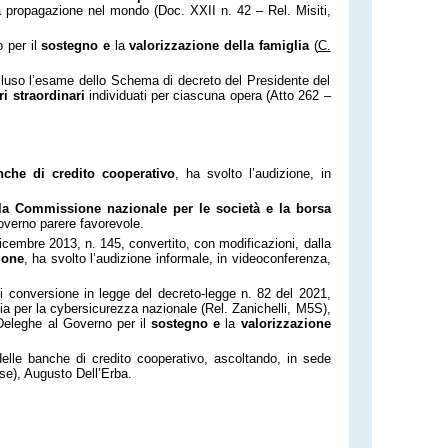
 la propagazione nel mondo (Doc. XXII n. 42 – Rel. Misiti,
o per il
sostegno e
la
valorizzazione della famiglia
(
C.
concluso l’esame dello Schema di decreto del Presidente del
i straordinari
individuati per ciascuna opera (Atto 262 –
nche di credito cooperativo
, ha svolto l’audizione, in
a Commissione nazionale per le società e la borsa
overno parere favorevole.
dicembre 2013, n. 145, convertito, con modificazioni, dalla
ione
, ha svolto l’audizione informale, in videoconferenza,
di conversione in legge del decreto-legge n. 82 del 2021,
zia per la cybersicurezza nazionale (Rel. Zanichelli, M5S),
Deleghe al Governo per il
sostegno e
la
valorizzazione
delle banche di credito cooperativo, ascoltando, in sede
sse), Augusto Dell’Erba.