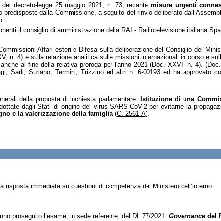
gge del decreto-legge 25 maggio 2021, n. 73, recante
misure urgenti connes
to predisposto dalla Commissione, a seguito del rinvio deliberato dall’Assembl
o.
onenti il consiglio di amministrazione della RAI - Radiotelevisione italiana S
ommissioni Affari esteri e Difesa sulla deliberazione del Consiglio dei Minist
, n. 4) e sulla relazione analitica sulle missioni internazionali in corso e sul
0, anche al fine della relativa proroga per l'anno 2021 (Doc. XXVI, n. 4). (Doc
gi, Sarli, Suriano, Termini, Trizzino ed altri n. 6-00193 ed ha approvato
co
nerali della proposta di inchiesta parlamentare:
Istituzione di una Commis
dottate dagli Stati di origine del virus SARS-CoV-2 per evitarne la propag
no e la valorizzazione della famiglia
(
C. 2561-A
).
a risposta immediata su questioni di competenza del Ministero dell’interno.
hanno proseguito l’esame, in sede referente, del DL 77/2021:
Governance
del P