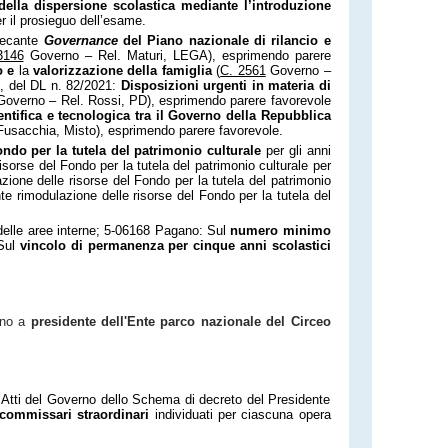
ella dispersione scolastica mediante l’introduzione
r il prosieguo dell’esame.
 recante
Governance
del Piano nazionale di rilancio e
3146
Governo – Rel. Maturi, LEGA), esprimendo parere
o e
la
valorizzazione della famiglia
(
C. 2561
Governo –
i, del DL n. 82/2021:
Disposizioni urgenti in materia di
overno – Rel. Rossi, PD), esprimendo parere favorevole
ntifica e tecnologica tra il Governo della Repubblica
usacchia, Misto), esprimendo parere favorevole.
ondo per la tutela del patrimonio culturale
per gli anni
sorse del Fondo per la tutela del patrimonio culturale per
ione delle risorse del Fondo per la tutela del patrimonio
e rimodulazione delle risorse del Fondo per la tutela del
elle aree interne; 5-06168 Pagano: Sul
numero minimo
 Sul
vincolo di permanenza per cinque anni scolastici
ano a
presidente dell'Ente parco nazionale del Circeo
 Atti del Governo dello Schema di decreto del Presidente
 commissari straordinari
individuati per ciascuna opera