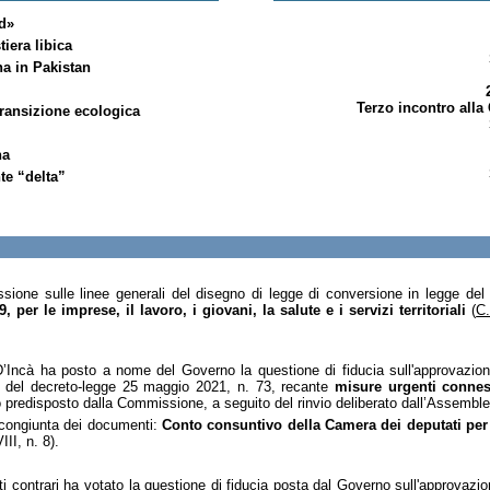
ud»
iera libica
na in Pakistan
Terzo incontro alla
transizione ecologica
na
te “delta”
ssione sulle linee generali del disegno di legge di conversione in legge d
er le imprese, il lavoro, i giovani, la salute e i servizi territoriali
(
C
o D’Incà ha posto a nome del Governo la questione di fiducia sull'approvazi
gge del decreto-legge 25 maggio 2021, n. 73, recante
misure urgenti connes
to predisposto dalla Commissione, a seguito del rinvio deliberato dall’Assemble
e congiunta dei documenti:
Conto consuntivo della Camera dei deputati per 
II, n. 8).
i contrari ha votato la questione di fiducia posta dal Governo sull'approvaz