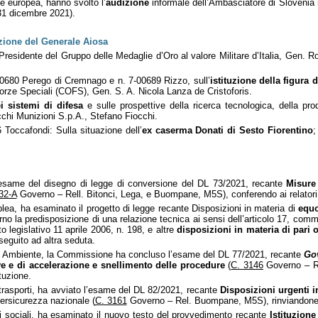
ne europea, hanno svolto l’
audizione
informale dell’Ambasciatore di Slovenia i
 31 dicembre 2021).
izione del Generale Aiosa
Presidente del Gruppo delle Medaglie d’Oro al valore Militare d’Italia, Gen. R
0680 Perego di Cremnago e n. 7-00689 Rizzo, sull’
istituzione della figura d
orze Speciali (COFS), Gen. S. A. Nicola Lanza de Cristoforis.
i sistemi di difesa
e sulle prospettive della ricerca tecnologica, della pro
cchi Munizioni S.p.A., Stefano Fiocchi.
Toccafondi: Sulla situazione dell’
ex caserma Donati di Sesto Fiorentino
;
’esame del disegno di legge di conversione del DL 73/2021, recante
Misure
32-A
Governo – Rell. Bitonci, Lega, e Buompane, M5S), conferendo ai relatori
blea, ha esaminato il progetto di legge recante Disposizioni in materia di
equo
rno la predisposizione di una relazione tecnica ai sensi dell’articolo 17, com
o legislativo 11 aprile 2006, n. 198, e altre
disposizioni in materia di pari
eguito ad altra seduta.
 VIII Ambiente, la Commissione ha concluso l’esame del DL 77/2021, recante
Go
ve e di accelerazione e snellimento delle procedure
(
C. 3146
Governo – Re
ituzione.
IX trasporti, ha avviato l’esame del DL 82/2021, recante
Disposizioni urgenti i
bersicurezza nazionale (
C. 3161
Governo – Rel. Buompane, M5S), rinviandone i
fari sociali, ha esaminato il nuovo testo del provvedimento recante
Istituzion