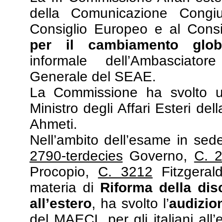
della Comunicazione Congi
Consiglio Europeo e al Cons
per il cambiamento glob
informale dell’Ambasciato
Generale del SEAE.
La Commissione ha svolto
Ministro degli Affari Esteri d
Ahmeti.
Nell’ambito dell’esame in sed
2790-terdecies
Governo,
C. 
Procopio,
C. 3212
Fitzgeral
materia di
Riforma della disc
all’estero
, ha svolto l’
audizio
del MAECI, per gli italiani all’