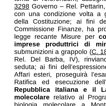
3298
Governo – Rel. Pettarin,
con una condizione volta a gar
della Costituzione; ai fini d
Commissione Finanze, ha pros
legge recante Misure per
co
imprese produttrici di mi
submunizioni a grappolo (
C. 1
Rel. Del Barba, IV), rinvian
seduta; ai fini dell’espressi
Affari esteri, proseguirà l’
Ratifica ed esecuzione dell
Repubblica italiana e il L
molecolare
relativo al Prog
biologia molecolare a Mont