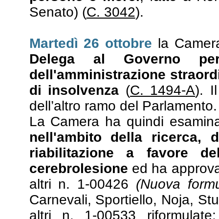
Senato) (
C. 3042
).
Martedì 26 ottobre
la Camera
Delega al Governo per 
dell'amministrazione straord
di insolvenza
(
C. 1494-A
). 
dell’altro ramo del Parlamento.
La Camera ha quindi esamin
nell'ambito della ricerca, 
riabilitazione a favore d
cerebrolesione
ed ha approvat
altri n. 1-00426
(Nuova formu
Carnevali, Sportiello, Noja, S
altri n. 1-00533 riformula