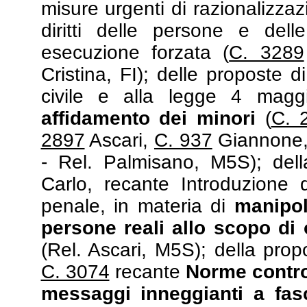
misure urgenti di razionalizzaz
diritti delle persone e del
esecuzione forzata (
C. 3289
Cristina, FI); delle proposte d
civile e alla legge 4 magg
affidamento dei minori
(
C. 
2897
Ascari,
C. 937
Giannone
- Rel. Palmisano, M5S); del
Carlo, recante Introduzione d
penale, in materia di
manipol
persone reali allo scopo di
(Rel. Ascari, M5S); della propo
C. 3074
recante
Norme contro
messaggi inneggianti a fa