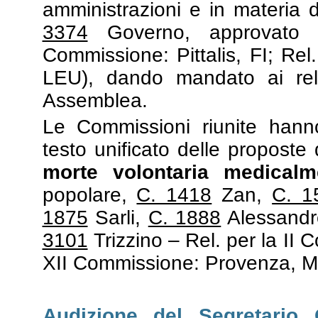
amministrazioni e in materia d
3374
Governo, approvato 
Commissione: Pittalis, FI; Re
LEU), dando mandato ai relat
Assemblea.
Le Commissioni riunite hanno
testo unificato delle proposte 
morte volontaria medicalme
popolare,
C. 1418
Zan,
C. 1
1875
Sarli,
C. 1888
Alessand
3101
Trizzino – Rel. per la II 
XII Commissione: Provenza, M
Audizione del Segretario G