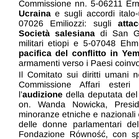
Commissione nn. 5-06211 Erm
Ucraina
e sugli accordi italo-
07026 Emiliozzi: sugli
atta
Società salesiana
di San Gi
militari etiopi e 5-07048 Ehm
pacifica del conflitto in Ye
armamenti verso i Paesi coinvol
Il Comitato sui diritti umani n
Commissione Affari esteri 
l’
audizione
della deputata del
on. Wanda Nowicka, Presid
minoranze etniche e nazionali e
delle donne parlamentari del
Fondazione Równość, con spe