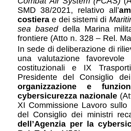
Combat Air System (FCAS)
(A
SMD 38/2021, relativo all’
am
costiera
e dei sistemi di
Marit
sea based
della Marina milit
frontiere (Atto n. 328 – Rel. Mar
In sede di deliberazione di ril
una valutazione favorevole a
costituzionali e IX Traspo
Presidente del Consiglio dei
organizzazione e
funzio
cybersicurezza nazionale
(At
XI Commissione Lavoro sullo 
del Consiglio dei ministri re
dell’Agenzia per la cybersi