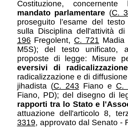
Costituzione, concernente l
mandato parlamentare
(
C. 
proseguito l’esame del testo 
sulla Disciplina dell'attività d
196
Fregolent,
C. 721
Madia
M5S); del testo unificato, 
proposte di legge: Misure 
eversivi di radicalizzazion
radicalizzazione e di diffusion
jihadista (
C. 243
Fiano e
C.
Fiano, PD); del disegno di le
rapporti tra lo Stato e l'Ass
attuazione dell'articolo 8, t
3319
, approvato dal Senato - 