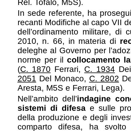
Rel. Tofalo, M5S).
In sede referente, ha prosegui
recanti Modifiche al capo VII del
dell’ordinamento militare, di 
2010, n. 66, in materia di
re
deleghe al Governo per l’adozio
norme per il
collocamento la
(
C. 1870
Ferrari,
C. 1934
Dei
2051
Del Monaco,
C. 2802
De
Aresta, M5S e Ferrari, Lega).
Nell’ambito dell’
indagine cono
sistemi di difesa
e sulle pros
della produzione e degli invest
comparto difesa, ha svolto 