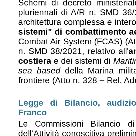
Schemi di decreto ministeria
pluriennali di A/R n. SMD 36/2
architettura complessa e inter
sistemi" di combattimento a
Combat Air System (FCAS) (Att
n. SMD 38/2021, relativo all'
a
costiera
e dei sistemi di
Marit
sea based
della Marina milit
frontiere (Atto n. 328 – Rel. Ad
Legge di Bilancio, audizi
Franco
Le Commissioni Bilancio d
dell’Attività conoscitiva preli