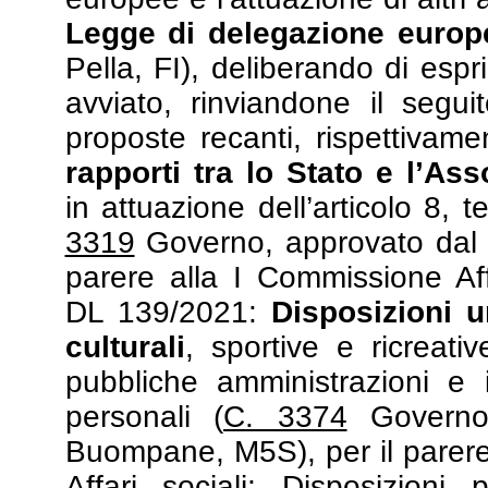
Legge di delegazione europ
Pella, FI), deliberando di esp
avviato, rinviandone il segui
proposte recanti, rispettivam
rapporti tra lo Stato e l’As
in attuazione dell’articolo 8, 
3319
Governo, approvato dal S
parere alla I Commissione Affa
DL 139/2021:
Disposizioni u
culturali
, sportive e ricreati
pubbliche amministrazioni e 
personali (
C. 3374
Governo,
Buompane, M5S), per il parere 
Affari sociali; Disposizioni