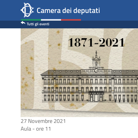
150
Contenuto
Salta
Camera dei deputati
al
anni
contenuto
Tutti gli eventi
prima
principale
seduta
e
700esimo
Dante
Alighieri
27 Novembre 2021
Aula - ore 11