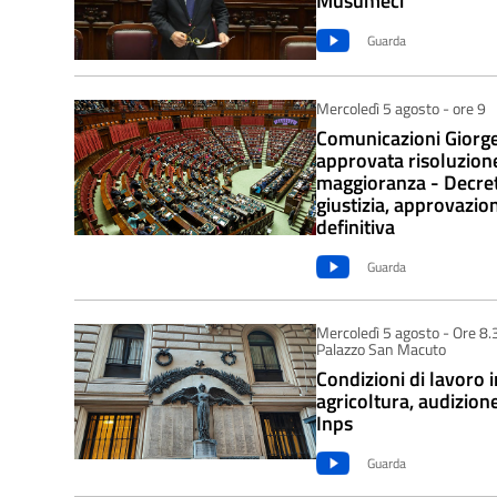
Musumeci
Guarda
Mercoledì 5 agosto - ore 9
Comunicazioni Giorget
approvata risoluzione
maggioranza - Decre
giustizia, approvazio
definitiva
Guarda
Mercoledì 5 agosto - Ore 8.
Palazzo San Macuto
Condizioni di lavoro i
agricoltura, audizion
Inps
Guarda