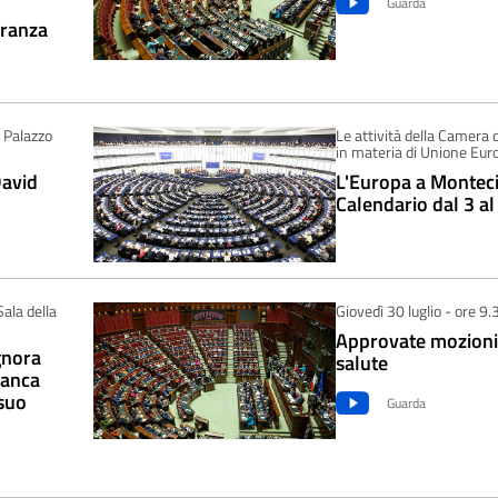
Guarda
oranza
 Palazzo
Le attività della Camera 
in materia di Unione Eur
David
L'Europa a Monteci
Calendario dal 3 al
Sala della
Giovedì 30 luglio - ore 9.
Approvate mozioni
gnora
salute
ranca
 suo
Guarda