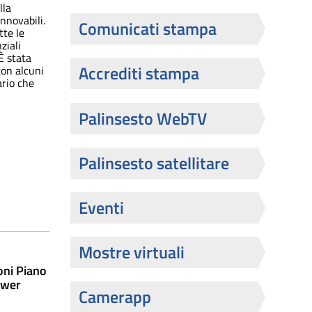
lla
nnovabili.
Comunicati stampa
tte le
ziali
È stata
Accrediti stampa
con alcuni
ario che
Palinsesto WebTV
Palinsesto satellitare
Eventi
Mostre virtuali
oni Piano
ower
Camerapp