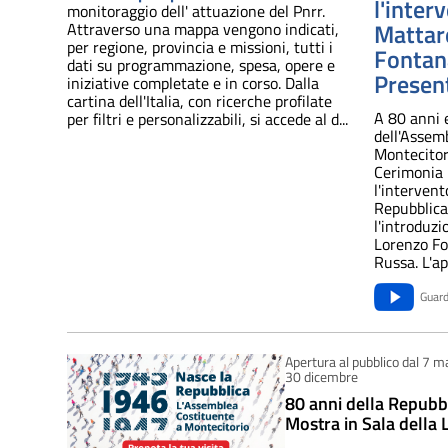
l'inter
monitoraggio dell' attuazione del Pnrr.
Mattare
Attraverso una mappa vengono indicati,
per regione, provincia e missioni, tutti i
Fontana
dati su programmazione, spesa, opere e
Presen
iniziative completate e in corso. Dalla
cartina dell'Italia, con ricerche profilate
A 80 anni 
per filtri e personalizzabili, si accede al d...
dell'Assemb
Montecitor
Cerimonia p
l'intervent
Repubblica,
l'introduzi
Lorenzo Fo
Russa. L'ap
Guar
Apertura al pubblico dal 7 m
30 dicembre
80 anni della Repubbl
Mostra in Sala della 