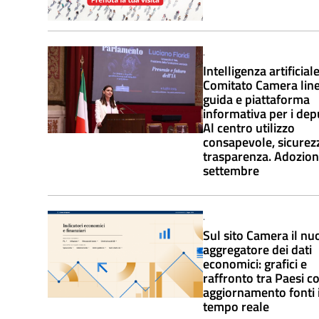
.
Intelligenza artificiale
Comitato Camera lin
guida e piattaforma
informativa per i depu
Al centro utilizzo
consapevole, sicurez
trasparenza. Adozion
settembre
.
Sul sito Camera il nu
aggregatore dei dati
economici: grafici e
raffronto tra Paesi c
aggiornamento fonti 
tempo reale