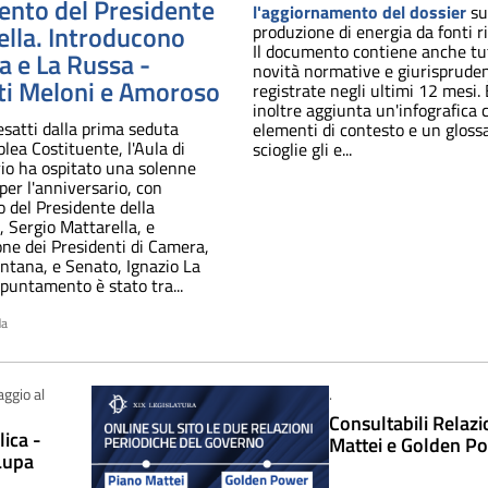
vento del Presidente
l'aggiornamento del dossier
su
lla. Introducono
produzione di energia da fonti ri
Il documento contiene anche tu
 e La Russa -
novità normative e giurispruden
ti Meloni e Amoroso
registrate negli ultimi 12 mesi. 
inoltre aggiunta un'infografica 
esatti dalla prima seduta
elementi di contesto e un gloss
lea Costituente, l'Aula di
scioglie gli e...
io ha ospitato una solenne
er l'anniversario, con
o del Presidente della
 Sergio Mattarella, e
one dei Presidenti di Camera,
ntana, e Senato, Ignazio La
puntamento è stato tra...
da
aggio al
.
Consultabili Relazi
ica -
Mattei e Golden P
Lupa