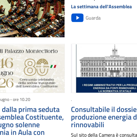
La settimana dell'Assemblea
Guarda
iugno - ore 10.20
.
 dalla prima seduta
Consultabile il dossie
semblea Costituente,
produzione energia d
iugno solenne
rinnovabili
ia in Aula con
Sul sito della Camera è consulta