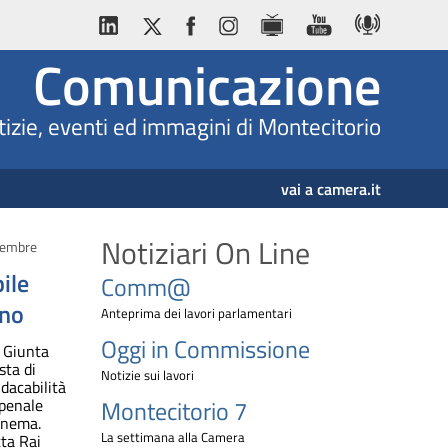
Comunicazione
izie, eventi ed immagini di Montecitorio
vai a camera.it
Notiziari On Line
ttembre
ile
Comm@
ano
Anteprima dei lavori parlamentari
Oggi in Commissione
a Giunta
sta di
Notizie sui lavori
ndacabilità
 penale
Montecitorio 7
cinema.
La settimana alla Camera
tta Rai