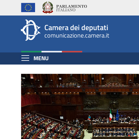
Home
Salta
al
Page
contenuto
Camera dei deputati
principale
comunicazione.camera.it
Espandi
MENU
Contenuto