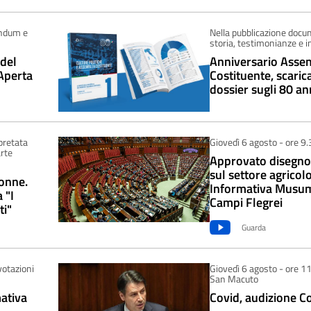
endum e
Nella pubblicazione docum
storia, testimonianze e i
 del
Anniversario Asse
Aperta
Costituente, scarica
dossier sugli 80 an
pretata
Giovedì 6 agosto - ore 9.
rte
Approvato disegno 
sul settore agricolo
donne.
Informativa Musum
 "I
Campi Flegrei
ti"
Guarda
votazioni
Giovedì 6 agosto - ore 11
San Macuto
ativa
Covid, audizione C