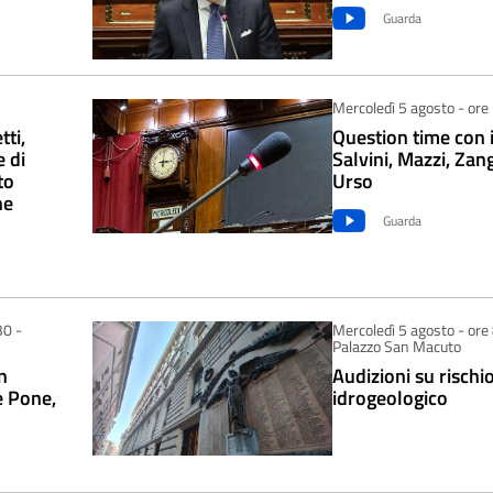
Guarda
Mercoledì 5 agosto - ore
ti,
Question time con i
 di
Salvini, Mazzi, Zang
to
Urso
ne
Guarda
30 -
Mercoledì 5 agosto - ore 
Palazzo San Macuto
n
Audizioni su rischi
e Pone,
idrogeologico