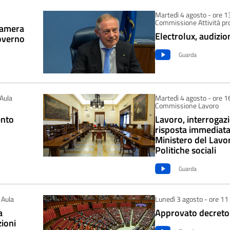
Martedì 4 agosto - ore 13
Commissione Attività pr
Camera
Electrolux, audizi
governo
Guarda
 Aula
Martedì 4 agosto - ore 16
Commissione Lavoro
ento
Lavoro, interrogazi
risposta immediata
Ministero del Lavor
Politiche sociali
Guarda
 Aula
Lunedì 3 agosto - ore 11
a
Approvato decreto
ioni