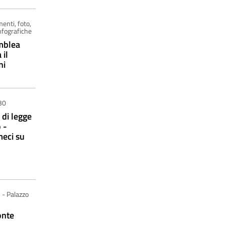
enti, foto,
nfografiche
mblea
 il
ni
30
di legge
 -
eci su
 - Palazzo
onte