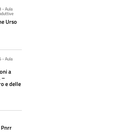
 - Aula
oduttive
one Urso
 - Aula
oni a
 –
o e delle
 Pnrr