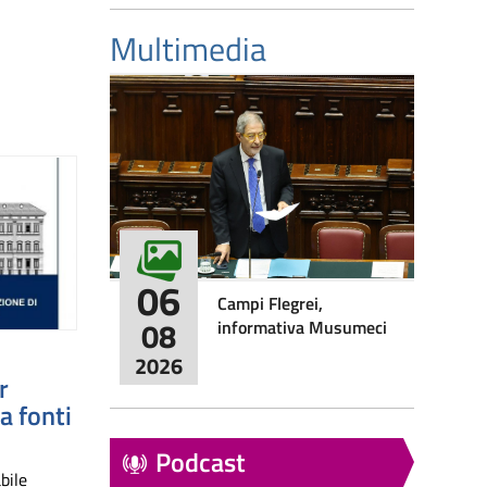
Multimedia
06
Campi Flegrei,
08
informativa Musumeci
2026
r
a fonti
Podcast
bile