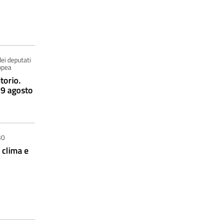
dei deputati
opea
torio.
 9 agosto
30
 clima e