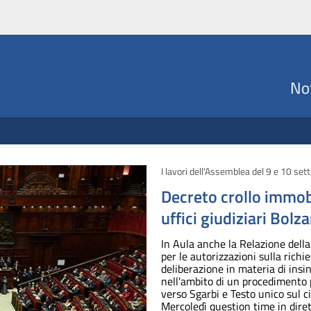
Not
I lavori dell'Assemblea del 9 e 10 se
Decreto crollo immob
uffici giudiziari Bolz
In Aula anche la Relazione dell
per le autorizzazioni sulla richie
deliberazione in materia di insi
nell'ambito di un procedimento
verso Sgarbi e Testo unico sul 
Mercoledì question time in dire