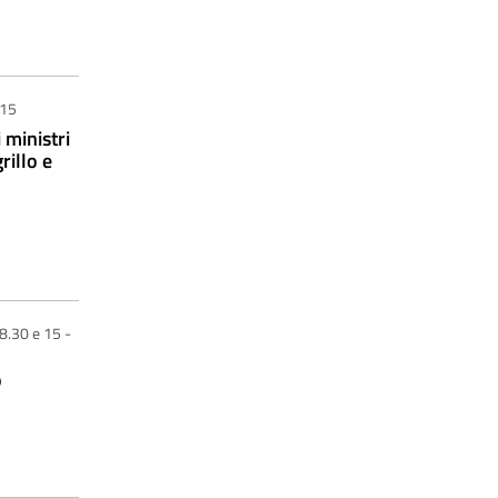
 15
 ministri
rillo e
8.30 e 15 -
o