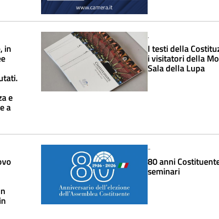
.
, in
I testi della Costit
ee
i visitatori della Mo
Sala della Lupa
tati.
za e
e a
-
ovo
80 anni Costituente,
seminari
on
in