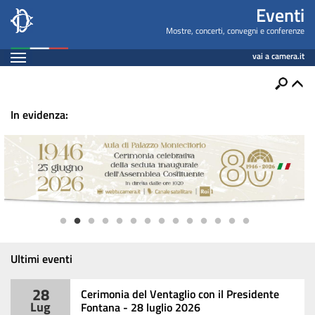
Home
Salta
Eventi
al
Eventi
Mostre, concerti, convegni e conferenze
contenuto
Espandi
vai a camera.it
principale
Contenuto
Ricerca
Apri
In evidenza:
Ultimi eventi
28
Cerimonia del Ventaglio con il Presidente
Lug
Fontana - 28 luglio 2026