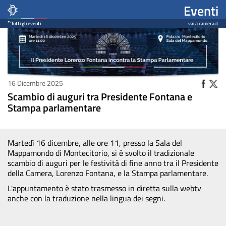
Scambio
Contenuto
Salta
Eventi
al
di
Tutti gli eventi
vai a camera.it
contenuto
auguri
principale
tra
Presidente
Condividi
16 Dicembre 2025
Condivi
Cond
su
Scambio di auguri tra Presidente Fontana e
Fontana
Stampa parlamentare
e
Stampa
Martedì 16 dicembre, alle ore 11, presso la Sala del
Mappamondo di Montecitorio, si è svolto il tradizionale
parlamentare
scambio di auguri per le festività di fine anno tra il Presidente
della Camera, Lorenzo Fontana, e la Stampa parlamentare.
natale
L'appuntamento è stato trasmesso in diretta sulla webtv
anche con la traduzione nella lingua dei segni.
2025