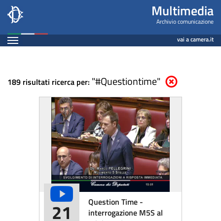
Multimedia
Salta
Multimedia
al
-
Archivio comunicazione
contenuto
Espandi
Archivio
vai a camera.it
principale
Contenuto
comunicazione
"#Questiontime"
Elimina parametri d
189 risultati ricerca per:
Question Time -
21
interrogazione M5S al