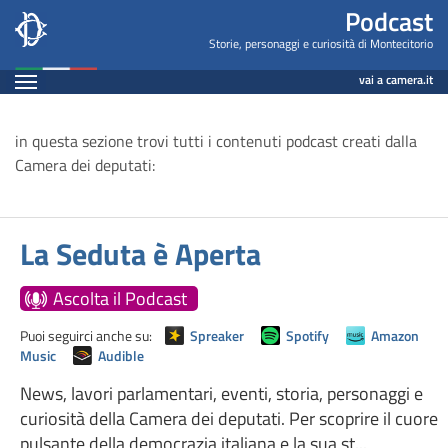
Podcast
Salta
Podcast
al
Storie, personaggi e curiosità di Montecitorio
contenuto
Espandi
vai a camera.it
principale
Contenuto
in questa sezione trovi tutti i contenuti podcast creati dalla
Camera dei deputati:
La Seduta è Aperta
Ascolta il Podcast
Puoi seguirci anche su:
Spreaker
Spotify
Amazon
Music
Audible
News, lavori parlamentari, eventi, storia, personaggi e
curiosità della Camera dei deputati. Per scoprire il cuore
pulsante della democrazia italiana e la sua st...