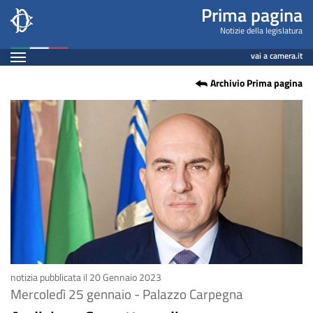
Audizione
Salta
Prima pagina
al
Crosetto
Notizie della legislatura
contenuto
Espandi
su
vai a camera.it
principale
Contenuto
Archivio Prima pagina
linee
programmatiche
Ministero
Difesa
notizia pubblicata il 20 Gennaio 2023
Mercoledì 25 gennaio - Palazzo Carpegna