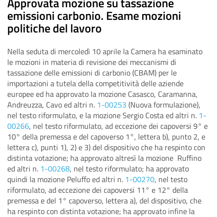
Approvata mozione su tassazione
emissioni carbonio. Esame mozioni
politiche del lavoro
Nella seduta di mercoledì 10 aprile la Camera ha esaminato
le mozioni in materia di revisione dei meccanismi di
tassazione delle emissioni di carbonio (CBAM) per le
importazioni a tutela della competitività delle aziende
europee ed ha approvato
la mozione Casasco, Caramanna,
Andreuzza, Cavo ed altri n.
1-00253
(Nuova formulazione),
nel testo riformulato, e la mozione Sergio Costa ed altri n.
1-
00266
, nel testo riformulato, ad eccezione dei capoversi 9° e
10° della premessa e del capoverso 1°, lettera b), punto 2, e
lettera c), punti 1), 2) e 3) del dispositivo che ha respinto con
distinta votazione; ha approvato
altresì la mozione Ruffino
ed altri n.
1-00268
, nel testo riformulato; ha approvato
quindi la mozione Peluffo ed altri n.
1-00270
, nel testo
riformulato, ad eccezione dei capoversi 11° e 12° della
premessa e del 1° capoverso, lettera a), del dispositivo, che
ha respinto con distinta votazione; ha approvato infine la