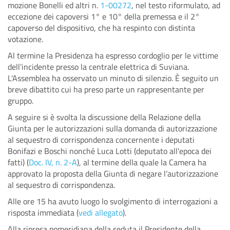
mozione Bonelli ed altri n.
1-00272
, nel testo riformulato, ad
eccezione dei capoversi 1° e 10° della premessa e il 2°
capoverso del dispositivo, che ha respinto con distinta
votazione.
Al termine la Presidenza ha espresso cordoglio per le vittime
dell’incidente presso la centrale elettrica di Suviana.
L'Assemblea ha osservato un minuto di silenzio. È seguito un
breve dibattito cui ha preso parte un rappresentante per
gruppo.
A seguire si è svolta la discussione della Relazione della
Giunta per le autorizzazioni sulla domanda di autorizzazione
al sequestro di corrispondenza concernente i deputati
Bonifazi e Boschi nonché Luca Lotti (deputato all'epoca dei
fatti) (
Doc. IV, n. 2-A
), al termine della quale la Camera ha
approvato la proposta della Giunta di negare l’autorizzazione
al sequestro di corrispondenza.
Alle ore 15 ha avuto luogo lo svolgimento di interrogazioni a
risposta immediata (
vedi allegato
).
Alla ripresa pomeridiana della seduta il Presidente della