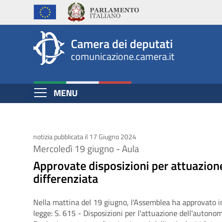
Approvate
Salta
al
disposizioni
contenuto
per
Camera dei deputati
principale
comunicazione.camera.it
attuazione
autonomia
Espandi
MENU
differenziata
Contenuto
notizia pubblicata il 17 Giugno 2024
Mercoledì 19 giugno - Aula
Approvate disposizioni per attuazio
differenziata
Nella mattina del 19 giugno, l'Assemblea ha approvato in 
legge: S. 615 - Disposizioni per l'attuazione dell'autonom