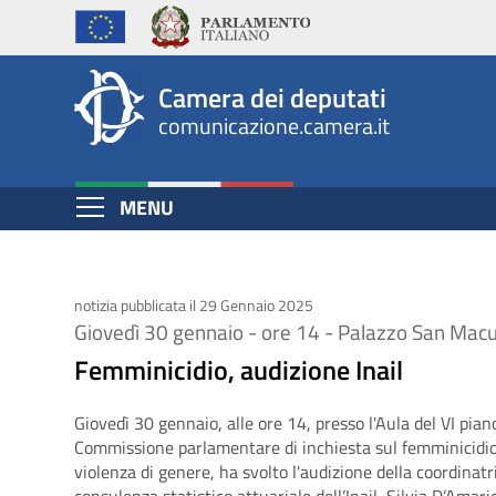
Femminicidio,
Salta
al
audizione
contenuto
Inail
Camera dei deputati
principale
comunicazione.camera.it
Espandi
MENU
Contenuto
notizia pubblicata il 29 Gennaio 2025
Giovedì 30 gennaio - ore 14 - Palazzo San Mac
Femminicidio, audizione Inail
Giovedì 30 gennaio, alle ore 14, presso l'Aula del VI pia
Commissione parlamentare di inchiesta sul femminicidio
violenza di genere, ha svolto l'audizione della coordinatr
consulenza statistico attuariale dell’Inail, Silvia D’Amari