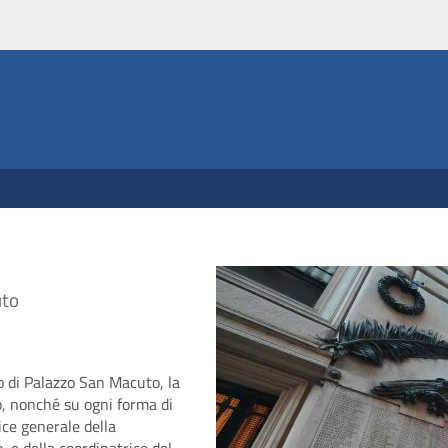
uto
no di Palazzo San Macuto, la
, nonché su ogni forma di
ice generale della
o, e della coordinatrice del