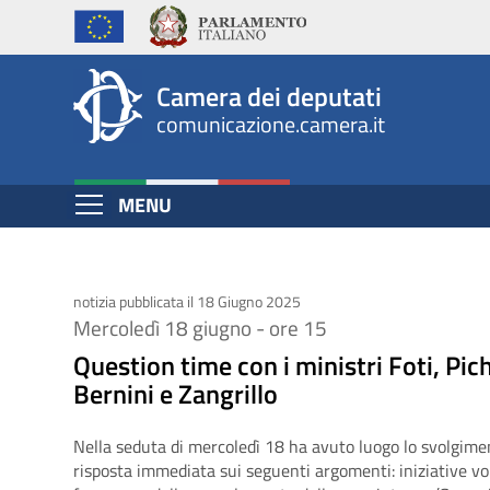
Question
Salta
al
time
contenuto
con
Camera dei deputati
principale
comunicazione.camera.it
i
ministri
Espandi
MENU
Foti,
Contenuto
Pichetto
Fratin,
notizia pubblicata il 18 Giugno 2025
Mercoledì 18 giugno - ore 15
Bernini
Question time con i ministri Foti, Pic
Bernini e Zangrillo
e
Zangrillo
Nella seduta di mercoledì 18 ha avuto luogo lo svolgimen
risposta immediata sui seguenti argomenti: iniziative vol