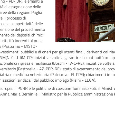
ino - PD-IDP); elementi e
ità di assegnazione delle
aree della regione Puglia
e il processo di
 della competitività delle
spensione del procedimento
mento dei depositi chimici
riticità inerenti al nulla
ale (Pastorino - MISTO-
vestimenti pubblici e di oneri per gli utenti finali, derivanti dal r
- NM(N-C-U-I)M-CP); iniziative volte a garantire la continuità occupaz
ionale di ripresa e resilienza (Boschi - IV-C-RE); iniziative volte 
ersitario (Pastorella - AZ-PER-RE); stato di avanzamento dei provv
iatria e medicina veterinaria (Patriarca - FI-PPE); chiarimenti in me
nizzazioni sindacali del pubblico impiego (Nisini - LEGA).
 europei, il PNRR e le politiche di coesione Tommaso Foti, il Minist
rca Anna Maria Bernini e il Ministro per la Pubblica amministrazione