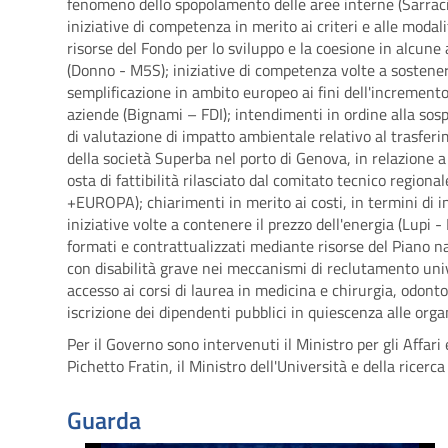
fenomeno dello spopolamento delle aree interne (Sarrac
iniziative di competenza in merito ai criteri e alle modal
risorse del Fondo per lo sviluppo e la coesione in alcune 
(Donno - M5S); iniziative di competenza volte a sostener
semplificazione in ambito europeo ai fini dell'incremento
aziende (Bignami – FDI); intendimenti in ordine alla so
di valutazione di impatto ambientale relativo al trasferi
della società Superba nel porto di Genova, in relazione a c
osta di fattibilità rilasciato dal comitato tecnico region
+EUROPA); chiarimenti in merito ai costi, in termini di in
iniziative volte a contenere il prezzo dell'energia (Lupi 
formati e contrattualizzati mediante risorse del Piano naz
con disabilità grave nei meccanismi di reclutamento univ
accesso ai corsi di laurea in medicina e chirurgia, odonto
iscrizione dei dipendenti pubblici in quiescenza alle orga
Per il Governo sono intervenuti il Ministro per gli Affari
Pichetto Fratin, il Ministro dell'Università e della rice
Guarda