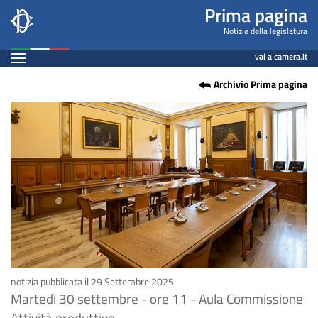
Audizione
Salta
Prima pagina
al
su
Notizie della legislatura
contenuto
Espandi
codice
vai a camera.it
principale
Contenuto
Archivio Prima pagina
incentivi
notizia pubblicata il 29 Settembre 2025
Martedì 30 settembre - ore 11 - Aula Commissione
Attività produttive