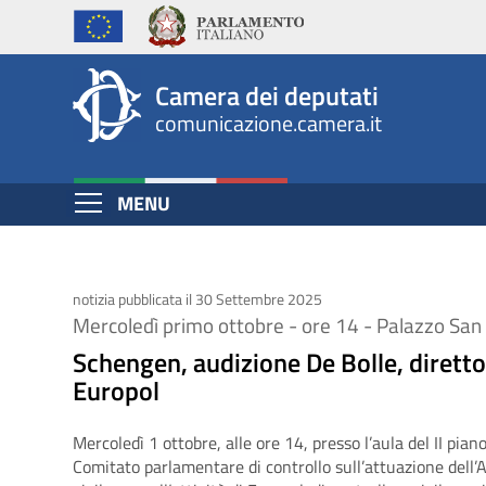
Schengen,
Salta
al
audizione
contenuto
De
Camera dei deputati
principale
comunicazione.camera.it
Bolle, direttore
esecutivo
Espandi
MENU
di
Contenuto
Europol
notizia pubblicata il 30 Settembre 2025
​​​​​​​Mercoledì primo ottobre - ore 14 - Palazzo S
Schengen, audizione De Bolle, diretto
Europol
Mercoledì 1 ottobre, alle ore 14, presso l’aula del II pian
Comitato parlamentare di controllo sull’attuazione dell’