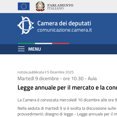
Legge
Salta
al
annuale
contenuto
per
Camera dei deputati
principale
comunicazione.camera.it
il
mercato
Espandi
MENU
e
Contenuto
la
concorrenza
notizia pubblicata il 5 Dicembre 2025
Martedì 9 dicembre - ore 10.30 - Aula
2025
Legge annuale per il mercato e la co
La Camera è convocata mercoledì 10 dicembre alle ore 9
Nella seduta di martedì 9 si è svolta la discussione sulle
provvedimenti: disegno di legge - Legge annuale per il 