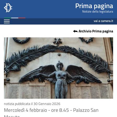
Insularità,
Salta
Prima pagina
al
audizione
Notizie della legislatura
contenuto
Espandi
Ciciliano
vai a camera.it
principale
Contenuto
Archivio Prima pagina
notizia pubblicata il 30 Gennaio 2026
Mercoledì 4 febbraio - ore 8.45 - Palazzo San
Macuto