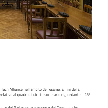
Tech Alliance nell’ambito dell’esame, ai fini della
elativo al quadro di diritto societario riguardante il 28º
lamento del Parlamento europeo e del Consiglio che