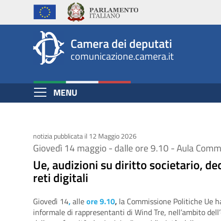
Ue,
Salta
al
audizioni
contenuto
su
Camera dei deputati
principale
comunicazione.camera.it
diritto
societario,
Espandi
MENU
decarbonizzazione,
Contenuto
reti
digitali
notizia pubblicata il 12 Maggio 2026
Giovedì 14 maggio - dalle ore 9.10 - Aula Comm
Ue, audizioni su diritto societario, d
reti digitali
Giovedì 14
,
alle
ore 9.10
,
la Commissione Politiche Ue ha
informale di rappresentanti di Wind Tre, nell’ambito dell’e