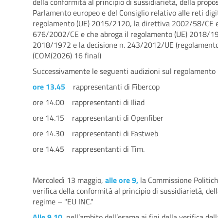
della conformità al principio di sussidiarietà, della prop
Parlamento europeo e del Consiglio relativo alle reti digit
regolamento (UE) 2015/2120, la direttiva 2002/58/CE e 
676/2002/CE e che abroga il regolamento (UE) 2018/1971
2018/1972 e la decisione n. 243/2012/UE (regolamento su
(COM(2026) 16 final)
Successivamente le seguenti audizioni sul regolamento re
ore 13.45
rappresentanti di Fibercop
ore 14.00 rappresentanti di Iliad
ore 14.15 rappresentanti di Openfiber
ore 14.30 rappresentanti di Fastweb
ore 14.45 rappresentanti di Tim.
Mercoledì 13 maggio,
alle ore 9,
la Commissione Politiche
verifica della conformità al principio di sussidiarietà, d
regime – "EU INC."
Alle 9.10
, nell’ambito dell’esame ai fini della verifica d