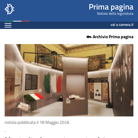
Montecitorio
Salta
Prima pagina
al
a
Notizie della legislatura
contenuto
Espandi
porte
vai a camera.it
principale
Contenuto
Archivio Prima pagina
aperte,
date
straordinarie
a
maggio
e
il
2
notizia pubblicata il 18 Maggio 2026
.
giugno.