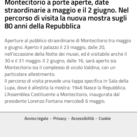
Montecitorio a porte aperte, date
Nel
straordinarie a maggio e il 2 giugno. Nel
percorso di visita la nuova mostra sugli
percorso
80 anni della Repubblica
di
Aperture al pubblico straordinarie di Montecitorio tra maggio
visita
e giugno. Aperto il palazzo il 23 maggio, dalle 20,
nell'occasione della Notte dei musei, ed è visitabile anche il
la
30 e il 31 maggio. Il 2 giugno, dalle 16, sarà aperto sia
nuova
Montecitorio sia il complesso di vicolo Valdina, con un
particolare allestimento.
mostra
Il percorso di visita prevede una tappa specifica in Sala della
Lupa, dove è allestita la mostra: 1946 Nasce la Repubblica.
sugli
L’Assemblea Costituente a Montecitorio, inaugurata dal
presidente Lorenzo Fontana mercoledì 6 maggio.
80
anni
Avviso legale
Privacy
Accessibilità
Cookie
della