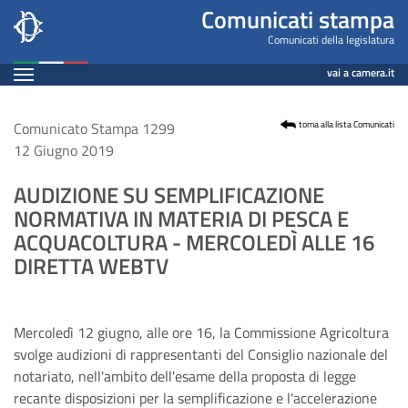
Comunicato
Salta
Comunicati stampa
al
Leg18
Comunicati della legislatura
contenuto
Espandi
n.
vai a camera.it
principale
Contenuto
1299
Comunicato Stampa 1299
torna alla lista Comunicati
12 Giugno 2019
AUDIZIONE SU SEMPLIFICAZIONE
NORMATIVA IN MATERIA DI PESCA E
ACQUACOLTURA - MERCOLEDÌ ALLE 16
DIRETTA WEBTV
Mercoledì 12 giugno, alle ore 16, la Commissione Agricoltura
svolge audizioni di rappresentanti del Consiglio nazionale del
notariato, nell'ambito dell'esame della proposta di legge
recante disposizioni per la semplificazione e l'accelerazione