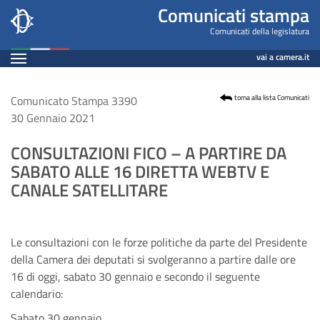
Comunicato
Salta
Comunicati stampa
al
Leg18
Comunicati della legislatura
contenuto
Espandi
n.
vai a camera.it
principale
Contenuto
3390
Comunicato Stampa 3390
torna alla lista Comunicati
30 Gennaio 2021
CONSULTAZIONI FICO – A PARTIRE DA
SABATO ALLE 16 DIRETTA WEBTV E
CANALE SATELLITARE
Le consultazioni con le forze politiche da parte del Presidente
della Camera dei deputati si svolgeranno a partire dalle ore
16 di oggi, sabato 30 gennaio e secondo il seguente
calendario:
Sabato 30 gennaio