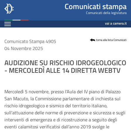
Comunicato
Salta
Comunicati stampa
al
Leg19
Comunicati della legislatura
contenuto
Espandi
n.
vai a camera.it
principale
Contenuto
4905
Comunicato Stampa 4905
torna alla lista Comunicati
04 Novembre 2025
AUDIZIONE SU RISCHIO IDROGEOLOGICO
- MERCOLEDÌ ALLE 14 DIRETTA WEBTV
Mercoledì 5 novembre, presso l'Aula del IV piano di Palazzo
San Macuto, la Commissione parlamentare di inchiesta sul
rischio idrogeologico e sismico del territorio italiano,
sull'attuazione delle norme di prevenzione e sicurezza e sugli
interventi di emergenza e di ricostruzione a seguito degli
eventi calamitosi verificatisi dall'anno 2019 svolge le