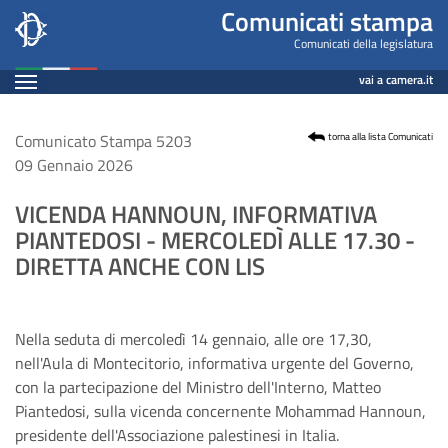
Comunicato
Salta
Comunicati stampa
al
Leg19
Comunicati della legislatura
contenuto
Espandi
n.
vai a camera.it
principale
Contenuto
5203
Comunicato Stampa 5203
torna alla lista Comunicati
09 Gennaio 2026
VICENDA HANNOUN, INFORMATIVA
PIANTEDOSI - MERCOLEDÌ ALLE 17.30 -
DIRETTA ANCHE CON LIS
Nella seduta di mercoledì 14 gennaio, alle ore 17,30,
nell'Aula di Montecitorio, informativa urgente del Governo,
con la partecipazione del Ministro dell'Interno, Matteo
Piantedosi, sulla vicenda concernente Mohammad Hannoun,
presidente dell'Associazione palestinesi in Italia.