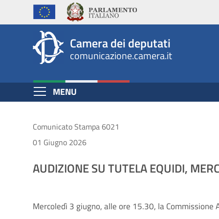
Comunicato
Salta
al
Leg19
contenuto
n.
Camera dei deputati
principale
comunicazione.camera.it
6021
Espandi
MENU
Contenuto
Comunicato Stampa 6021
01 Giugno 2026
AUDIZIONE SU TUTELA EQUIDI, MERC
Mercoledì 3 giugno, alle ore 15.30, la Commissione Ag