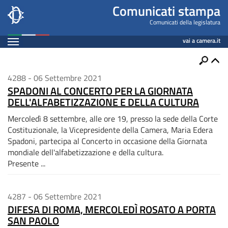
Comunicati
Salta
Comunicati stampa
al
Stampa
Comunicati della legislatura
contenuto
Espandi
vai a camera.it
principale
Contenuto
Ricerca
Apri
Comunicati
4288 - 06 Settembre 2021
SPADONI AL CONCERTO PER LA GIORNATA
Stampa
DELL'ALFABETIZZAZIONE E DELLA CULTURA
Mercoledì 8 settembre, alle ore 19, presso la sede della Corte
Costituzionale, la Vicepresidente della Camera, Maria Edera
Spadoni, partecipa al Concerto in occasione della Giornata
mondiale dell'alfabetizzazione e della cultura.
Presente ...
4287 - 06 Settembre 2021
DIFESA DI ROMA, MERCOLEDÌ ROSATO A PORTA
SAN PAOLO