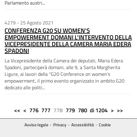
Parlamento austri...
4279 - 25 Agosto 2021
CONFERENZA G20 SU WOMEN'S
EMPOWERMENT DOMANI L'INTERVENTO DELLA
VICEPRESIDENTE DELLA CAMERA MARIA EDERA
SPADONI
La Vicepresidente della Camera dei deputati, Maria Edera
Spadoni, parteciperà domani, alle 9, a Santa Margherita
Ligure, ai lavori della "G20 Conference on women's
empowerment, il primo evento organizzato in ambito G20
dedicato alle politi...
pagina
<<
<
776
777
778
779
780
di 1204
>
>>
corrente
Avviso legale
Privacy
Accessibilità
Cookie