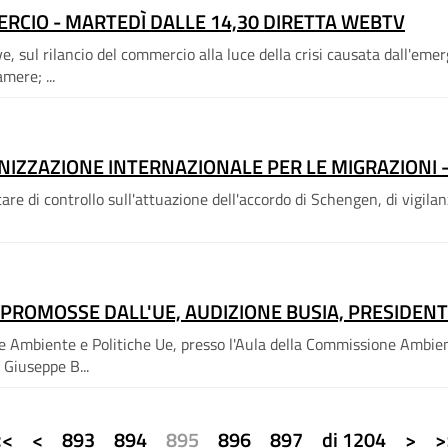
ERCIO - MARTEDÌ DALLE 14,30 DIRETTA WEBTV
 sul rilancio del commercio alla luce della crisi causata dall'emer
mere; ...
IZZAZIONE INTERNAZIONALE PER LE MIGRAZIONI -
 di controllo sull'attuazione dell'accordo di Schengen, di vigilanza 
PROMOSSE DALL'UE, AUDIZIONE BUSIA, PRESIDENT
e Ambiente e Politiche Ue, presso l'Aula della Commissione Ambient
 Giuseppe B...
pagina
<<
<
893
894
895
896
897
di 1204
>
>