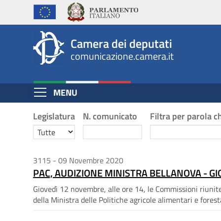
Comunicati
Salta
al
Stampa
contenuto
Camera dei deputati
principale
comunicazione.camera.it
Espandi
MENU
Contenuto
Ricerca
Legislatura
N. comunicato
Filtra per parola c
Comunicati
Legislatura
N.
Cerca
comunicato
Stampa
3115 - 09 Novembre 2020
PAC, AUDIZIONE MINISTRA BELLANOVA - GI
Giovedì 12 novembre, alle ore 14, le Commissioni riunit
della Ministra delle Politiche agricole alimentari e forestal