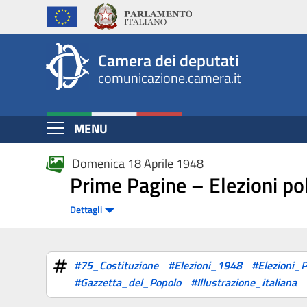
Fotogallery
Salta
al
contenuto
Camera dei deputati
principale
comunicazione.camera.it
Espandi
MENU
Contenuto
Domenica 18 Aprile 1948
Prime Pagine – Elezioni po
Dettagli
#75_Costituzione
#Elezioni_1948
#Elezioni_P
#Gazzetta_del_Popolo
#Illustrazione_italiana