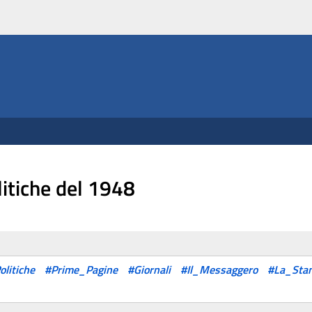
litiche del 1948
olitiche
#Prime_Pagine
#Giornali
#Il_Messaggero
#La_Sta