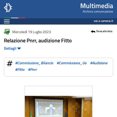
Fotogallery
Salta
Multimedia
al
Archivio comunicazione
contenuto
Espandi
vai a camera.it
principale
Contenuto
Mercoledì 19 Luglio 2023
Torna alla lista
Relazione Pnrr, audizione Fitto
Dettagli
#Commissione_Bilancio
#Commissione_Ue
#Audizione
#Fitto
#Pnrr