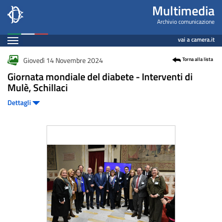
Fotogallery
Salta
Multimedia
al
Archivio comunicazione
contenuto
Espandi
vai a camera.it
principale
Contenuto
Giovedì 14 Novembre 2024
Torna alla lista
Giornata mondiale del diabete - Interventi di
Mulè, Schillaci
Dettagli