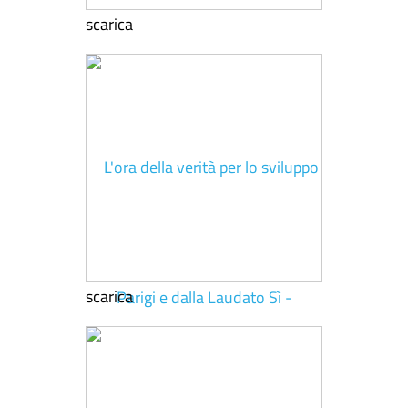
scarica
scarica