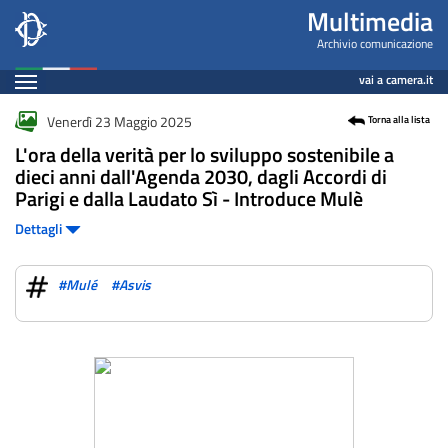
Fotogallery
Salta
Multimedia
al
Archivio comunicazione
contenuto
Espandi
vai a camera.it
principale
Contenuto
Venerdì 23 Maggio 2025
Torna alla lista
L'ora della verità per lo sviluppo sostenibile a
dieci anni dall'Agenda 2030, dagli Accordi di
Parigi e dalla Laudato Sì - Introduce Mulè
Dettagli
#Mulé
#Asvis