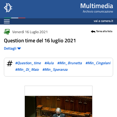
Fotogallery
Salta
Multimedia
al
Archivio comunicazione
contenuto
Espandi
vai a camera.it
principale
Contenuto
Venerdì 16 Luglio 2021
Torna alla lista
Question time del 16 luglio 2021
Dettagli
#Question_time
#Aula
#Min_Brunetta
#Min_Cingolani
#Min_Di_Maio
#Min_Speranza