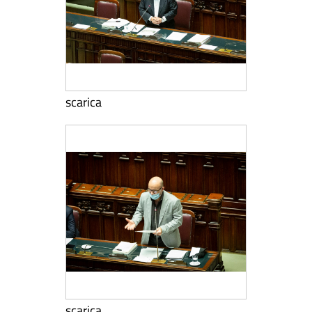
scarica
scarica