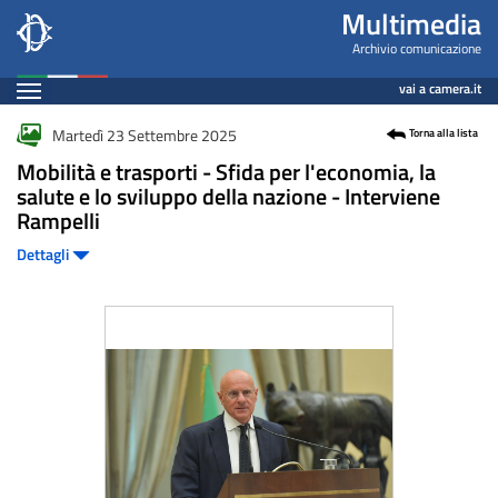
Fotogallery
Salta
Multimedia
al
Archivio comunicazione
contenuto
Espandi
vai a camera.it
principale
Contenuto
Martedì 23 Settembre 2025
Torna alla lista
Mobilità e trasporti - Sfida per l'economia, la
salute e lo sviluppo della nazione - Interviene
Rampelli
Dettagli