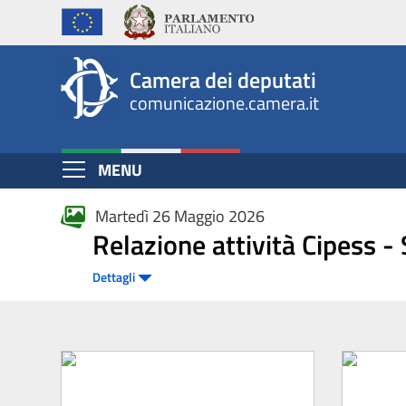
Fotogallery
Salta
al
contenuto
Camera dei deputati
principale
comunicazione.camera.it
Espandi
MENU
Contenuto
Martedì 26 Maggio 2026
Relazione attività Cipess -
Dettagli