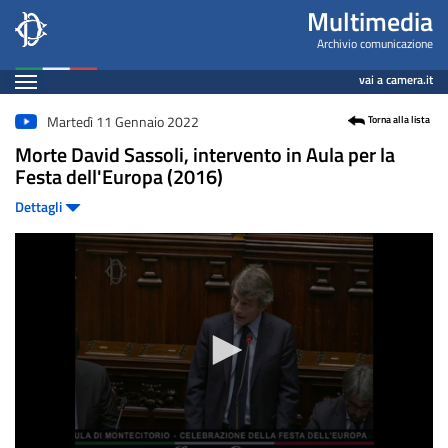
Videogallery
Salta
Multimedia
al
Archivio comunicazione
contenuto
Espandi
vai a camera.it
principale
Contenuto
Martedì 11 Gennaio 2022
Torna alla lista
Morte David Sassoli, intervento in Aula per la
Festa dell'Europa (2016)
Dettagli