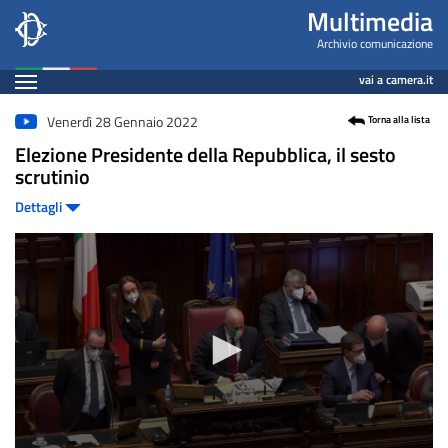
Videogallery
Salta
Multimedia
al
Archivio comunicazione
contenuto
Espandi
vai a camera.it
principale
Contenuto
Venerdì 28 Gennaio 2022
Torna alla lista
Elezione Presidente della Repubblica, il sesto
scrutinio
Dettagli