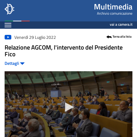
Videogallery
Salta
Multimedia
al
Archivio comunicazione
contenuto
Espandi
vai a camera.it
principale
Contenuto
Venerdì 29 Luglio 2022
Torna alla lista
Relazione AGCOM, l'intervento del Presidente
Fico
Dettagli