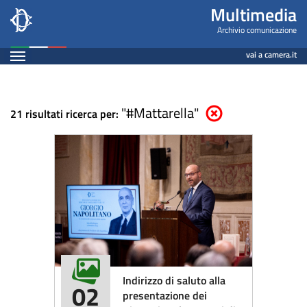
Multimedia
Salta
Multimedia
al
-
Archivio comunicazione
contenuto
Espandi
Archivio
vai a camera.it
principale
Contenuto
comunicazione
"#Mattarella"
Elimina parametri di ricer
21 risultati ricerca per:
Indirizzo di saluto alla
02
presentazione dei