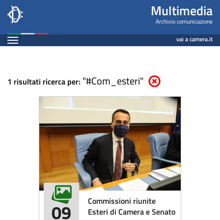
Multimedia
Salta
Multimedia
al
-
Archivio comunicazione
contenuto
Espandi
Archivio
vai a camera.it
principale
Contenuto
comunicazione
"#Com_esteri"
Elimina parametri di rice
1 risultati ricerca per:
Commissioni riunite
09
Esteri di Camera e Senato