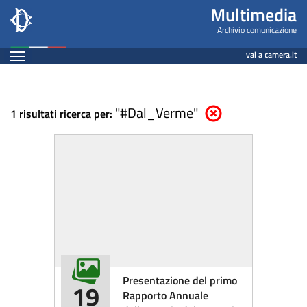
Multimedia
Salta
Multimedia
al
-
Archivio comunicazione
contenuto
Espandi
Archivio
vai a camera.it
principale
Contenuto
comunicazione
"#Dal_Verme"
Elimina parametri di ricer
1 risultati ricerca per:
Presentazione del primo
19
Rapporto Annuale