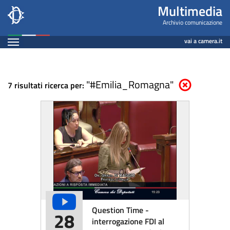
Multimedia
Salta
Multimedia
al
-
Archivio comunicazione
contenuto
Espandi
Archivio
vai a camera.it
principale
Contenuto
comunicazione
"#Emilia_Romagna"
Elimina parametri
7 risultati ricerca per:
Question Time -
28
interrogazione FDI al