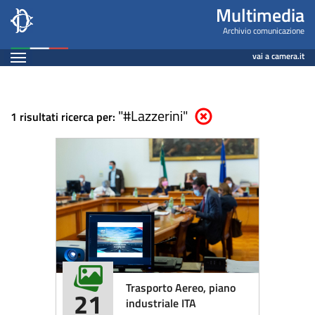
Multimedia
Salta
Multimedia
al
-
Archivio comunicazione
contenuto
Espandi
Archivio
vai a camera.it
principale
Contenuto
comunicazione
"#Lazzerini"
Elimina parametri di ricerca
1 risultati ricerca per:
Trasporto Aereo, piano
21
industriale ITA