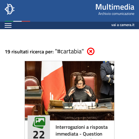
Multimedia
Salta
Multimedia
al
-
Archivio comunicazione
contenuto
Espandi
Archivio
vai a camera.it
principale
Contenuto
comunicazione
"#cartabia"
Elimina parametri di ricerca
19 risultati ricerca per:
Interrogazioni a risposta
22
immediata - Question