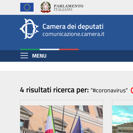
Multimedia
Salta
al
-
contenuto
Archivio
Camera dei deputati
principale
comunicazione.camera.it
comunicazione
Espandi
MENU
Contenuto
4 risultati ricerca per:
"#coronavirus"
E