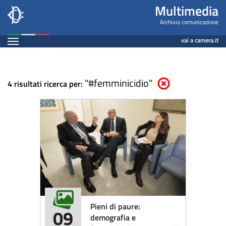
Multimedia
Salta
Multimedia
al
-
Archivio comunicazione
contenuto
Espandi
Archivio
vai a camera.it
principale
Contenuto
comunicazione
"#femminicidio"
Elimina parametri di ri
4 risultati ricerca per:
Pieni di paure:
09
demografia e