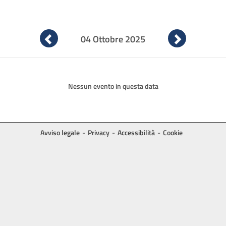
Vai
Vai
04 Ottobre 2025
al
al
giorno
giorno
precedente
successiv
Nessun evento in questa data
Avviso legale
Privacy
Accessibilità
Cookie