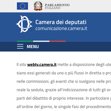
Palinsesto
Salta
al
WebTv
contenuto
Camera dei deputati
principale
comunicazione.camera.it
Espandi
MENU
Contenuto
Il sito
webtv.camera.it
mette a disposizione degli ute
siano essi generati da uno o più flussi in diretta o p
nelle commissioni, gli eventi che si svolgono nelle p
reale la seduta, grazie all'indicizzazione di tutti gli 
parti del dibattito di proprio interesse. In particolar
all'ordine del giorno, le singole fasi del procedimento 