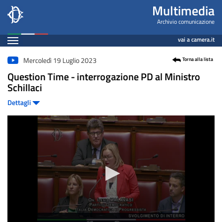
Videogallery
Salta
Multimedia
al
Archivio comunicazione
contenuto
Espandi
vai a camera.it
principale
Contenuto
Mercoledì 19 Luglio 2023
Torna alla lista
Question Time - interrogazione PD al Ministro
Schillaci
Dettagli