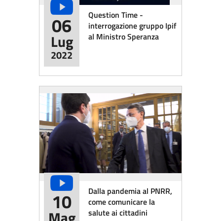
Question Time -
06
interrogazione gruppo Ipif
al Ministro Speranza
Lug
2022
Dalla pandemia al PNRR,
10
come comunicare la
salute ai cittadini
Mag