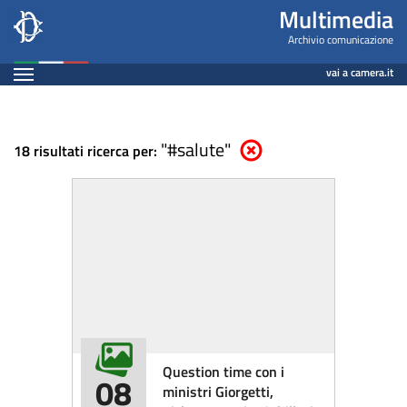
Multimedia
Salta
Multimedia
al
-
Archivio comunicazione
contenuto
Espandi
Archivio
vai a camera.it
principale
Contenuto
comunicazione
"#salute"
Elimina parametri di ricerca
18 risultati ricerca per:
Question time con i
08
ministri Giorgetti,